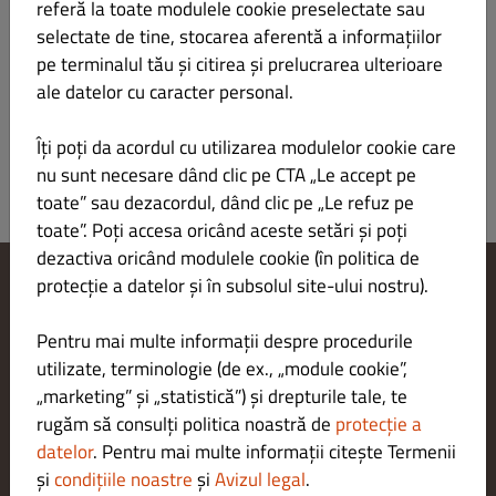
referă la toate modulele cookie preselectate sau
STELLA ARTOIS BAUTURA ALCOOLICA
LEI 15.00
selectate de tine, stocarea aferentă a informațiilor
pe terminalul tău și citirea și prelucrarea ulterioare
ale datelor cu caracter personal.
Îți poți da acordul cu utilizarea modulelor cookie care
nu sunt necesare dând clic pe CTA „Le accept pe
toate” sau dezacordul, dând clic pe „Le refuz pe
toate”. Poți accesa oricând aceste setări și poți
dezactiva oricând modulele cookie (în politica de
protecție a datelor și în subsolul site-ului nostru).
Modificare setări cookie-uri
Contactează-ne
Pentru mai multe informații despre procedurile
Politica de confidențialitate
utilizate, terminologie (de ex., „module cookie”,
Termeni și condiții
„marketing” și „statistică”) și drepturile tale, te
Aviz juridic
rugăm să consulți politica noastră de
protecție a
METODE DE PLATĂ PENTRU LIVRARE
datelor
. Pentru mai multe informații citește Termenii
și
condițiile noastre
și
Avizul legal
.