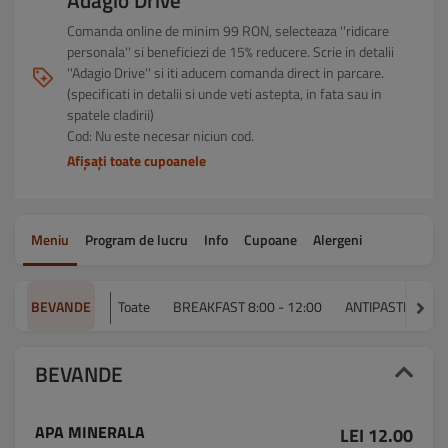
Adagio Drive
Comanda online de minim 99 RON, selecteaza ''ridicare
personala'' si beneficiezi de 15% reducere. Scrie in detalii
''Adagio Drive'' si iti aducem comanda direct in parcare.
(specificati in detalii si unde veti astepta, in fata sau in
spatele cladirii)
Cod: Nu este necesar niciun cod.
Afișați toate cupoanele
Meniu
Program de lucru
Info
Cupoane
Alergeni
BEVANDE
Toate
BREAKFAST 8:00 - 12:00
ANTIPASTI
ZU
BEVANDE
APA MINERALA
LEI 12.00