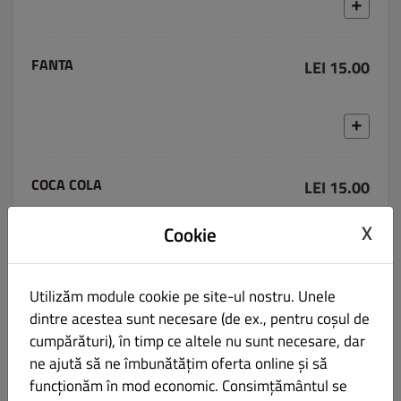
FANTA
LEI 15.00
COCA COLA
LEI 15.00
X
Cookie
Utilizăm module cookie pe site-ul nostru. Unele
FUZETEA LAMAIE/PIERSICA
LEI 15.00
dintre acestea sunt necesare (de ex., pentru coșul de
cumpărături), în timp ce altele nu sunt necesare, dar
ne ajută să ne îmbunătățim oferta online și să
funcționăm în mod economic. Consimțământul se