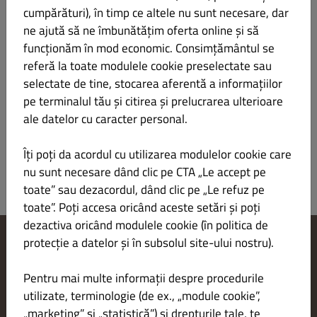
cumpărături), în timp ce altele nu sunt necesare, dar
ne ajută să ne îmbunătățim oferta online și să
funcționăm în mod economic. Consimțământul se
BRUSCHETE MIXTE
LEI 38.00
referă la toate modulele cookie preselectate sau
selectate de tine, stocarea aferentă a informațiilor
Paine de casa, rosii, anshoa, ton, prosciutto
pe terminalul tău și citirea și prelucrarea ulterioare
Homemade bread, tomatoes, anchovies, tuna, prosciutto
ale datelor cu caracter personal.
Îți poți da acordul cu utilizarea modulelor cookie care
nu sunt necesare dând clic pe CTA „Le accept pe
toate” sau dezacordul, dând clic pe „Le refuz pe
toate”. Poți accesa oricând aceste setări și poți
dezactiva oricând modulele cookie (în politica de
protecție a datelor și în subsolul site-ului nostru).
Modificare setări cookie-uri
Contactează-ne
Pentru mai multe informații despre procedurile
Politica de confidențialitate
utilizate, terminologie (de ex., „module cookie”,
Termeni și condiții
„marketing” și „statistică”) și drepturile tale, te
Aviz juridic