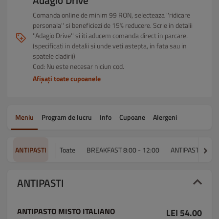
Adagio Drive
Comanda online de minim 99 RON, selecteaza ''ridicare
personala'' si beneficiezi de 15% reducere. Scrie in detalii
''Adagio Drive'' si iti aducem comanda direct in parcare.
(specificati in detalii si unde veti astepta, in fata sau in
spatele cladirii)
Cod: Nu este necesar niciun cod.
Afișați toate cupoanele
Meniu
Program de lucru
Info
Cupoane
Alergeni
ANTIPASTI
Toate
BREAKFAST 8:00 - 12:00
ANTIPASTI
Z
ANTIPASTI
ANTIPASTO MISTO ITALIANO
LEI 54.00